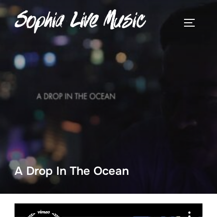
Aller
au
PERMUT
contenu
A Drop In The Ocean